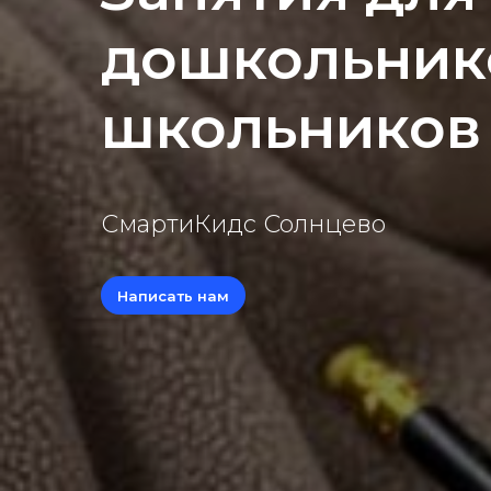
дошкольник
школьников
СмартиКидс Солнцево
Написать нам