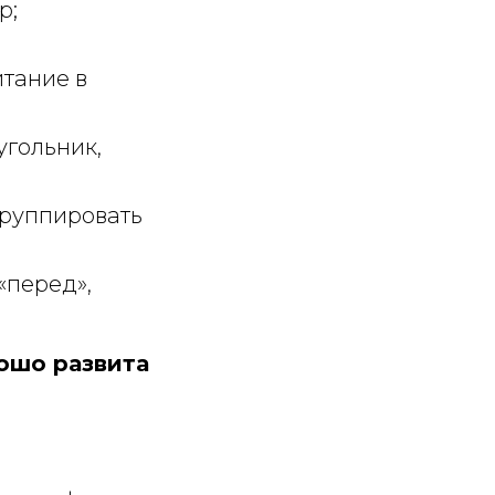
р;
итание в
угольник,
группировать
«перед»,
ошо развита