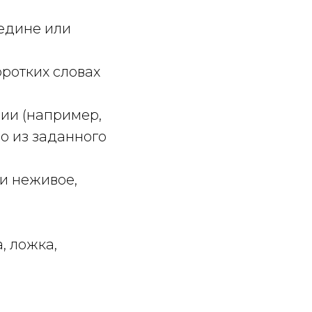
редине или
оротких словах
ии (например,
во из заданного
и неживое,
, ложка,