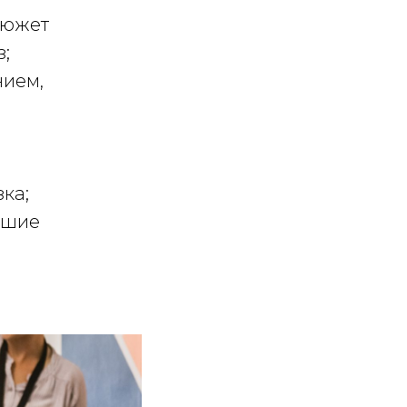
сюжет
з;
нием,
зка;
ьшие