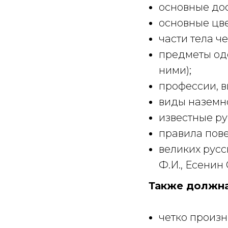
основные дос
основные цве
части тела ч
предметы од
ними);
профессии, в
виды наземно
известные ру
правила пове
великих русск
Ф.И., Есенин
Также должна
четко произн