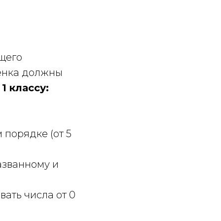
ущего
бенка должны
 классу:
 порядке (от 5
азванному и
ивать числа от 0