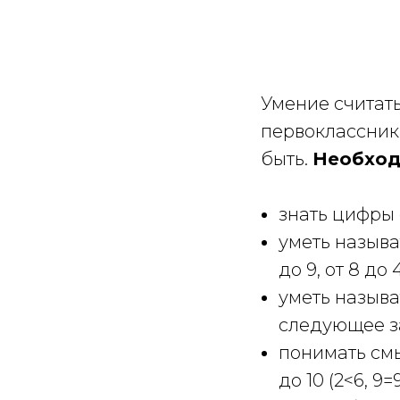
Умение считат
первоклассника
быть.
Необход
знать цифры о
уметь называ
до 9, от 8 до 4 
уметь называ
следующее з
понимать смыс
до 10 (2<6, 9=9