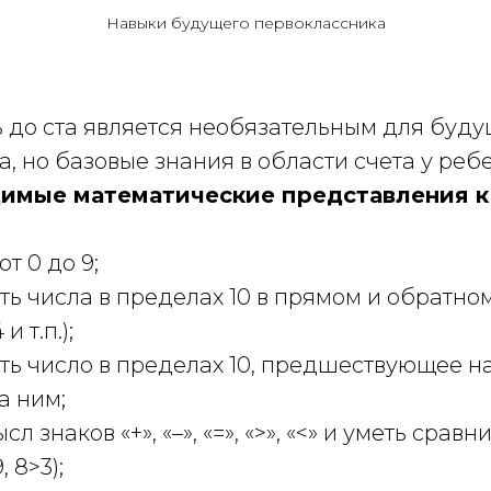
Навыки будущего первоклассника
ь до ста является необязательным для буд
, но базовые знания в области счета у ре
имые математические представления к 1
т 0 до 9;
ть числа в пределах 10 в прямом и обратном
и т.п.);
ть число в пределах 10, предшествующее н
а ним;
л знаков «+», «–», «=», «>», «<» и уметь сравн
, 8>3);