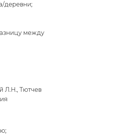
а/деревни;
разницу между
й Л.Н., Тютчев
ния
ю;