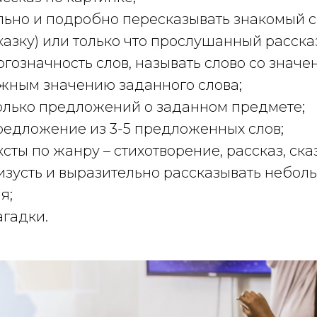
льно и подробно пересказывать знакомый 
казку) или только что прослушанный расска
гозначность слов, называть слово со значе
жным значению заданного слова;
колько предложений о заданном предмете;
редложение из 3-5 предложенных слов;
сты по жанру – стихотворение, рассказ, ска
изусть и выразительно рассказывать небол
я;
агадки.