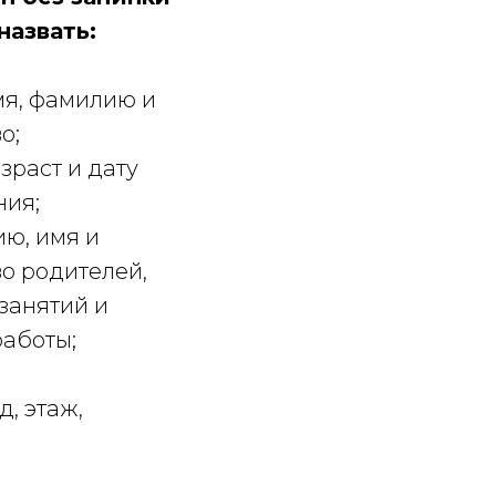
назвать:
 Publishing
мя, фамилию и
о;
зраст и дату
ия;
ю, имя и
во родителей,
 занятий и
работы;
д, этаж,