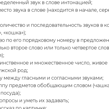
еделенный звук в слове интонацией;
есто звука в слове (находится в начале, се
оличество и последовательность звуков в к
», «кошка»);
во по его порядковому номеру в предложен
лько второе слово или только четвертое сло
);
инственное и множественное число, живое 
ужской род;
у между гласными и согласными звуками;
уппу предметов обобщающим словом (чашка
 посуда);
вопросы и уметь их задавать;
ассказ по картинке;