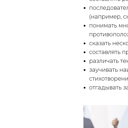
последовате
(например, с
понимать мно
противополо
сказать нес
составлять п
различать тек
заучивать на
стихотворени
отгадывать з