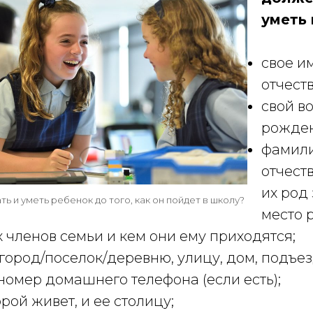
уметь 
Tilda
свое и
отчеств
свой во
рожден
фамили
отчест
их род
ть и уметь ребенок до того, как он пойдет в школу?
место 
 членов семьи и кем они ему приходятся;
 город/поселок/деревню, улицу, дом, подъез
 номер домашнего телефона (если есть);
орой живет, и ее столицу;