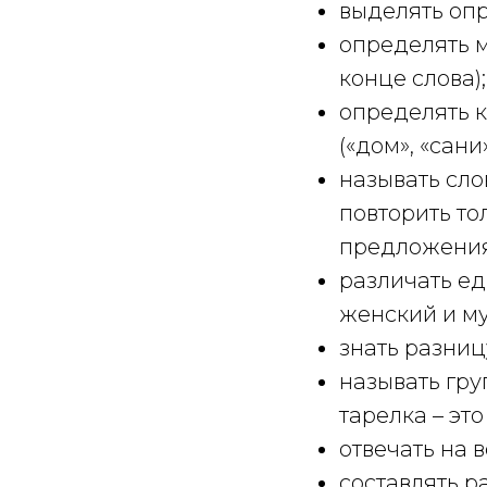
выделять опр
определять м
конце слова);
определять к
(«дом», «сани
называть сло
повторить то
предложения
различать ед
женский и м
знать разниц
называть гр
тарелка – это
отвечать на 
составлять р