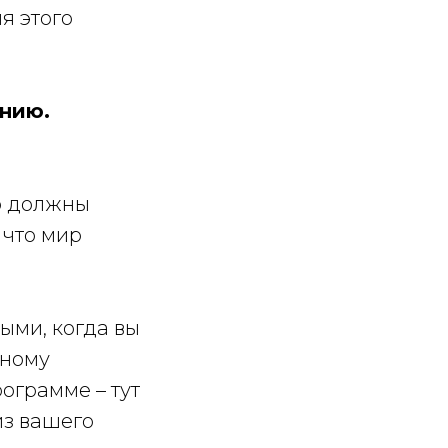
я этого
ению.
но должны
 что мир
ыми, когда вы
нному
ограмме – тут
из вашего