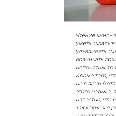
Чтение книг – 
уметь складыва
улавливать смы
возникать ярк
непонятны, то 
Кроме того, чт
не в лени (хот
этого навыка, 
известно, что е
Так какие же 
результату? (и