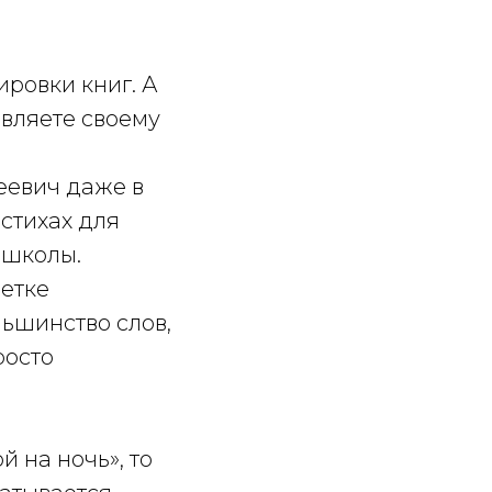
ировки книг. А
авляете своему
еевич даже в
 стихах для
 школы.
летке
ьшинство слов,
росто
 на ночь», то