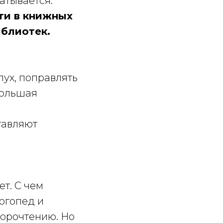
батывается.
ти в книжных
иблиотек.
лух, поправлять
большая
тавляют
ет. С чем
логопед и
корочтению. Но