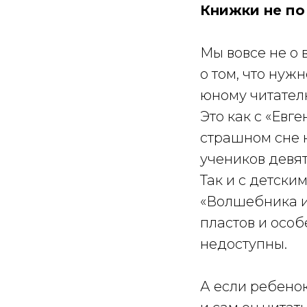
Книжки не по
Мы вовсе не о 
о том, что нуж
юному читател
Это как с «Ев
страшном сне н
учеников девя
Так и с детски
«Волшебника и
пластов и особ
недоступны.
А если ребенок