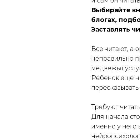
и сам он читат
Выбирайте кн
блогах, подбо
Заставлять чи
Все читают, а 
неправильно п
медвежья услуг
Ребенок еще не
пересказывать 
Требуют читать
Для начала сто
именно у него 
нейропсихолог.