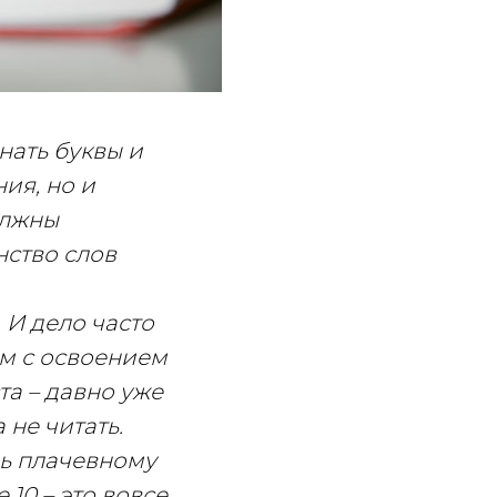
нать буквы и
ия, но и
олжны
нство слов
 И дело часто
ем с освоением
та – давно уже
а не читать.
ль плачевному
 10 – это вовсе