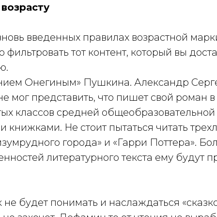
 возрасту
вновь введенных правилах возрастной марк
но фильтровать тот контент, который вы дост
ю.
гением Онегиным» Пушкина. Александр Серг
е мог представить, что пишет свой роман в
тых классов средней общеобразовательной
ми книжками. Не стоит пытаться читать трех
зумрудного города» и «Гарри Поттера». Бол
енностей литературного текста ему будут п
 не будет понимать и наслаждаться «сказкой