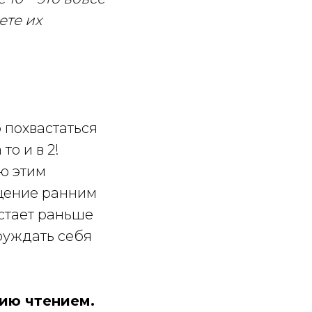
ете их
 похвастаться
то и в 2!
ию этим
ыщение ранним
устает раньше
руждать себя
нию чтением.