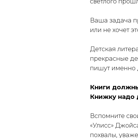
светлого прошл
Ваша задача пр
или не хочет эт
Детская литера
прекрасные де
пишут именно 
Книги должны
Книжку надо 
Вспомните свои
«Улисс» Джойса
похвалы, уваже