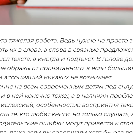
это тяжелая работа. Ведь нужно не просто з
ть их в слова, а слова в связные предложен
сл текста, а иногда и подтекст. В голове д
ие образы от прочитанного, а если больши
и ассоциаций никаких не возникнет.
ение не всем современным детям под силу.
я и в ней конечно тоже), а в наличии пробл
дислексией, особенностью восприятия текс
сть те, кто любит книги, но только слушать, 
родительские ошибки могут привести к сто
 да, даже если вы совершали хотя бы раз все