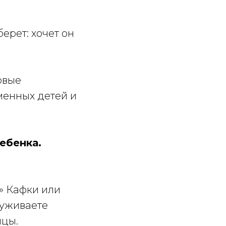
ерет: хочет он
овые
менных детей и
ебенка.
» Кафки или
луживаете
ицы.