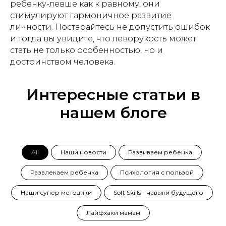
ребенку-левше как к равному, они
стимулируют гармоничное развитие
личности. Постарайтесь не допустить ошибок
и тогда вы увидите, что леворукость может
стать не только особенностью, но и
достоинством человека.
Интересные статьи в
нашем блоге
All
Наши новости
Развиваем ребенка
Развлекаем ребенка
Психология с пользой
Наши супер методики
Soft Skills - навыки будущего
Лайфхаки мамам