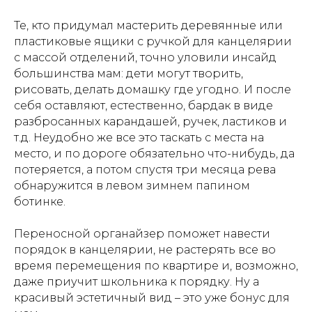
Те, кто придумал мастерить деревянные или
пластиковые ящики с ручкой для канцелярии
с массой отделений, точно уловили инсайд
большинства мам: дети могут творить,
рисовать, делать домашку где угодно. И после
себя оставляют, естественно, бардак в виде
разбросанных карандашей, ручек, ластиков и
т.д. Неудобно же все это таскать с места на
место, и по дороге обязательно что-нибудь, да
потеряется, а потом спустя три месяца рева
обнаружится в левом зимнем папином
ботинке.
Переносной органайзер поможет навести
порядок в канцелярии, не растерять все во
время перемещения по квартире и, возможно,
даже приучит школьника к порядку. Ну а
красивый эстетичный вид – это уже бонус для