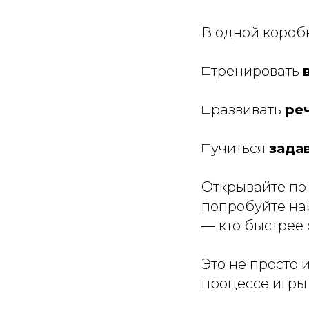
В одной короб
◻️тренировать
◻️развивать
ре
◻️учиться
зада
Открывайте по 
попробуйте на
— кто быстрее
Это не просто 
процессе игры