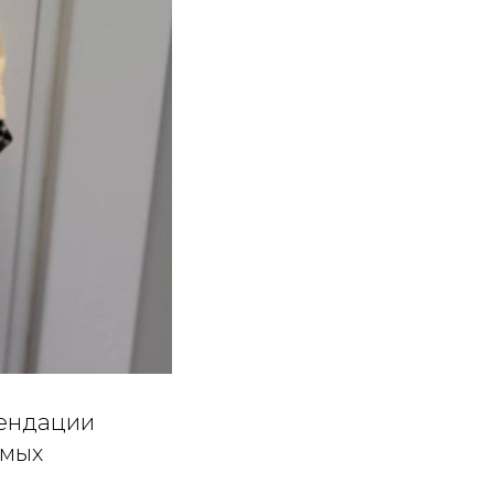
мендации
амых