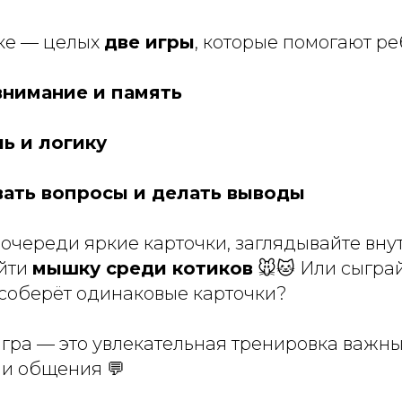
ке — целых
две игры
, которые помогают ре
внимание и память
чь и логику
вать вопросы и делать выводы
очереди яркие карточки, заглядывайте вну
йти
мышку среди котиков
🐭🐱 Или сыграй
 соберёт одинаковые карточки?
игра — это увлекательная тренировка важны
 и общения 💬