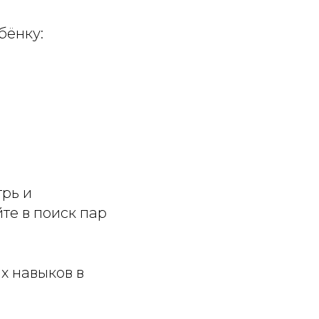
бёнку:
трь и
те в поиск пар
х навыков в