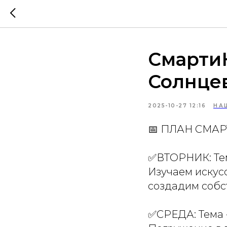
Смарти
Солнце
2025-10-27 12:16
НА
📅 ПЛАН СМА
✅ВТОРНИК: Т
Изучаем искус
создадим собс
✅СРЕДА: Тем