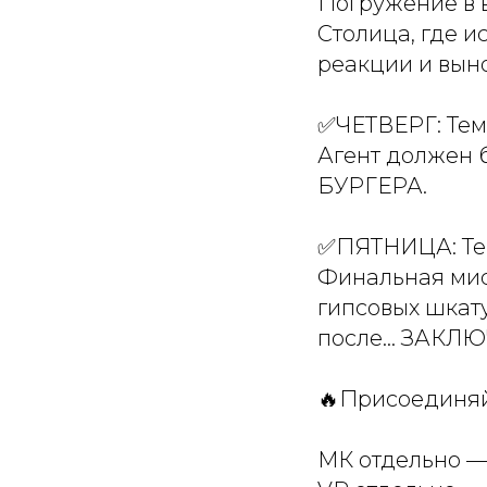
Погружение в 
Столица, где 
реакции и вын
✅ЧЕТВЕРГ: Те
Агент должен 
БУРГЕРА.
✅ПЯТНИЦА: Т
Финальная мис
гипсовых шкату
после... ЗА
🔥Присоединяйт
МК отдельно —