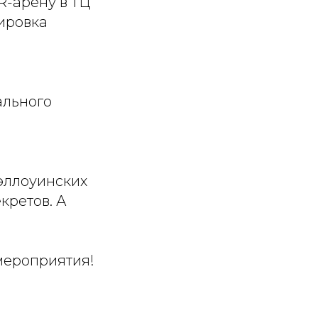
R-арену в ТЦ
ировка
ального
эллоуинских
кретов. А
 мероприятия!