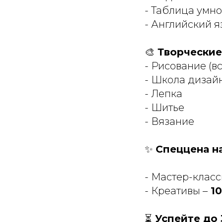
- Таблица умн
- Английский я
🎨
Творческие
- Рисование (в
- Школа дизай
- Лепка
- Шитье
- Вязание
✨
Спеццена на
- Мастер-класс
- Креативы –
10
⏳
Успейте до 