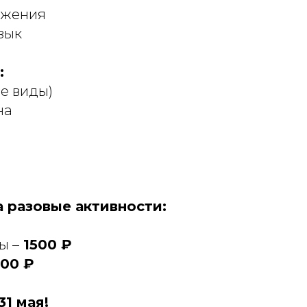
ожения
зык
:
се виды)
на
 разовые активности:
ы –
1500 ₽
00 ₽
31 мая!