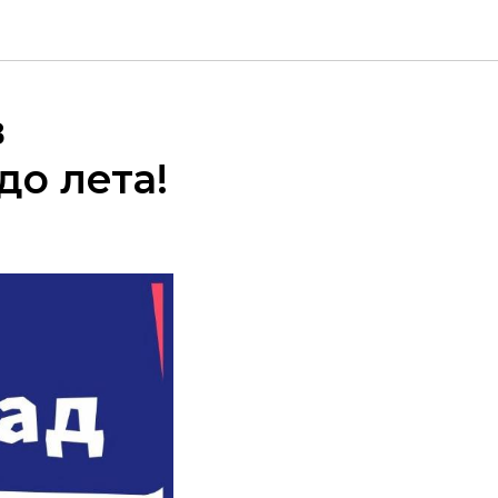
в
о лета!