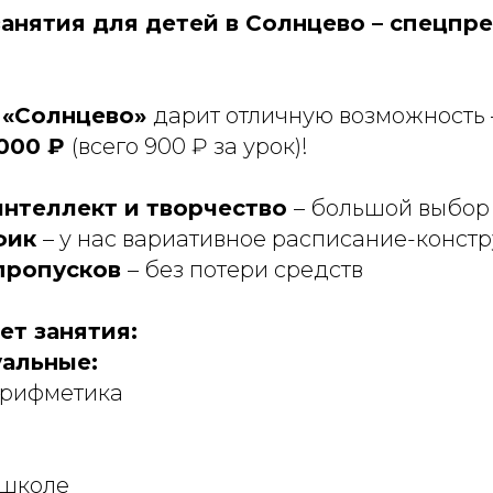
занятия для детей в Солнцево – спецп
«Солнцево»
дарит отличную возможность 
 000 ₽
(всего 900 ₽ за урок)!
интеллект и творчество
– большой выбор
фик
– у нас вариативное расписание-констр
пропусков
– без потери средств
ет занятия:
альные:
арифметика
 школе